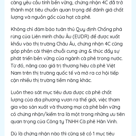
càng yêu cầu tính bền vững, chứng nhận 4C đã trở
thành một tiêu chuẩn quan trọng để đánh giá chất
lượng và nguồn gốc của hạt cà phê.
Không chỉ đảm bảo tuân thủ Quy định Chống phá
rừng của Liên minh châu Âu (EUDR) để được xuất
khẩu vào thị trường Châu Âu, chứng nhận 4C cũng
góp phần cải thiện chuỗi cung ứng & thúc đẩy sự
phát triển bền vững của ngành cà phê trong nước.
Từ đó, nâng cao giá trị thương hiệu cà phê Việt
Nam trên thị trường quốc tế và mở ra cơ hội tiếp
cận nhiều thị trường tiềm năng khác.
Luôn theo sát mục tiêu đưa được cà phê chất
lượng của địa phương vươn ra thế giới, việc tham
gia vào sản xuất và thương mại cà phê bền vững
có chứng nhận/kiểm tra là một trong những ưu tiên
quan trọng của Công ty TNHH Cà phê Hân Vinh.
Dù là chứng nhận nào thì cũng sẽ có 1 mục tiêu