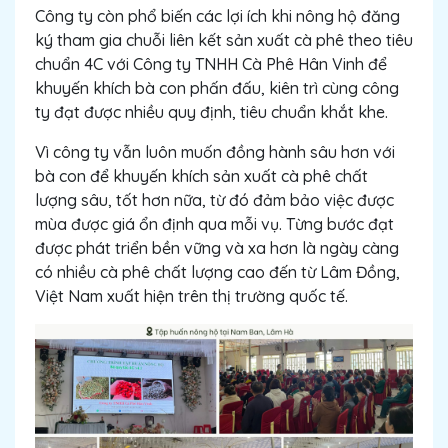
Công ty còn phổ biến các lợi ích khi nông hộ đăng
ký tham gia chuỗi liên kết sản xuất cà phê theo tiêu
chuẩn 4C với Công ty TNHH Cà Phê Hân Vinh để
khuyến khích bà con phấn đấu, kiên trì cùng công
ty đạt được nhiều quy định, tiêu chuẩn khắt khe.
Vì công ty vẫn luôn muốn đồng hành sâu hơn với
bà con để khuyến khích sản xuất cà phê chất
lượng sâu, tốt hơn nữa, từ đó đảm bảo việc được
mùa được giá ổn định qua mỗi vụ. Từng bước đạt
được phát triển bền vững và xa hơn là ngày càng
có nhiều cà phê chất lượng cao đến từ Lâm Đồng,
Việt Nam xuất hiện trên thị trường quốc tế.