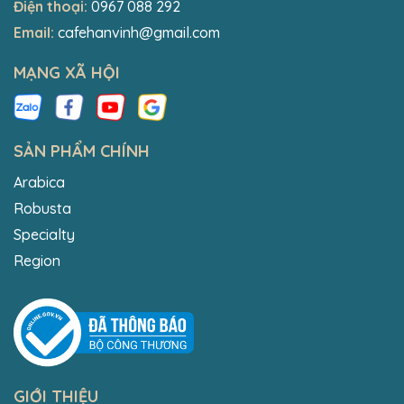
Điện thoại:
0967 088 292
Email:
cafehanvinh@gmail.com
MẠNG XÃ HỘI
SẢN PHẨM CHÍNH
Arabica
Robusta
Specialty
Region
GIỚI THIỆU