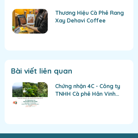
Thương Hiệu Cà Phê Rang
Xay Dehavi Coffee
Bài viết liên quan
Chứng nhận 4C - Công ty
TNHH Cà phê Hân Vinh
sẵn sàng đáp ứng & tham
gia vào xu hướng phát
triển bền vững