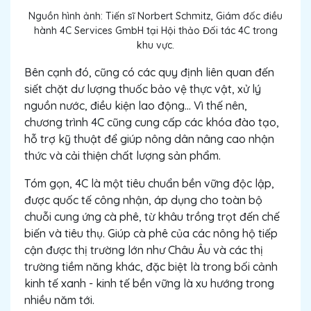
Nguồn hình ảnh: Tiến sĩ Norbert Schmitz, Giám đốc điều
hành 4C Services GmbH tại Hội thảo Đối tác 4C trong
khu vực.
Bên cạnh đó, cũng có các quy định liên quan đến
siết chặt dư lượng thuốc bảo vệ thực vật, xử lý
nguồn nước, điều kiện lao động... Vì thế nên,
chương trình 4C cũng cung cấp các khóa đào tạo,
hỗ trợ kỹ thuật để giúp nông dân nâng cao nhận
thức và cải thiện chất lượng sản phẩm.
Tóm gọn, 4C là một tiêu chuẩn bền vững độc lập,
được quốc tế công nhận, áp dụng cho toàn bộ
chuỗi cung ứng cà phê, từ khâu trồng trọt đến chế
biến và tiêu thụ. Giúp cà phê của các nông hộ tiếp
cận được thị trường lớn như Châu Âu và các thị
trường tiềm năng khác, đặc biệt là trong bối cảnh
kinh tế xanh - kinh tế bền vững là xu hướng trong
nhiều năm tới.