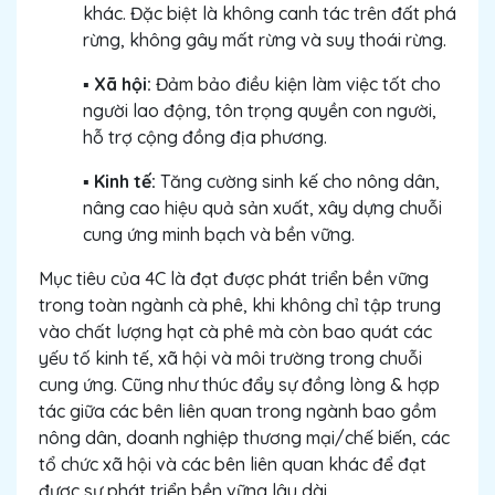
khác. Đặc biệt là không canh tác trên đất phá
rừng, không gây mất rừng và suy thoái rừng.
▪️
Xã hội:
Đảm bảo điều kiện làm việc tốt cho
người lao động, tôn trọng quyền con người,
hỗ trợ cộng đồng địa phương.
▪️
Kinh tế:
Tăng cường sinh kế cho nông dân,
nâng cao hiệu quả sản xuất, xây dựng chuỗi
cung ứng minh bạch và bền vững.
Mục tiêu của 4C là đạt được phát triển bền vững
trong toàn ngành cà phê, khi không chỉ tập trung
vào chất lượng hạt cà phê mà còn bao quát các
yếu tố kinh tế, xã hội và môi trường trong chuỗi
cung ứng. Cũng như thúc đẩy sự đồng lòng & hợp
tác giữa các bên liên quan trong ngành bao gồm
nông dân, doanh nghiệp thương mại/chế biến, các
tổ chức xã hội và các bên liên quan khác để đạt
được sự phát triển bền vững lâu dài.