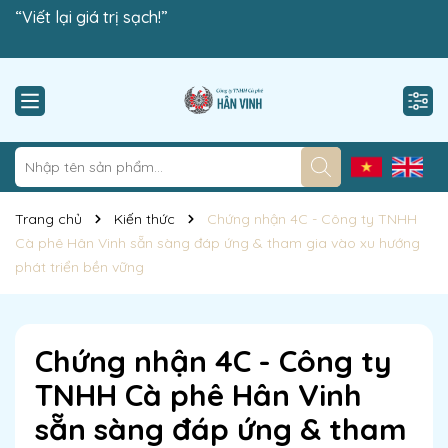
Công ty TNHH Cà phê Hân Vinh xin chào!
“Viết lại giá trị sạch!”
Trang chủ
Kiến thức
Chứng nhận 4C - Công ty TNHH
Cà phê Hân Vinh sẵn sàng đáp ứng & tham gia vào xu hướng
phát triển bền vững
Chứng nhận 4C - Công ty
TNHH Cà phê Hân Vinh
sẵn sàng đáp ứng & tham