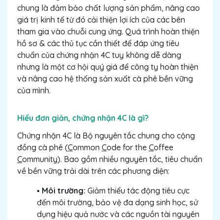
chung là đảm bảo chất lượng sản phẩm, nâng cao
giá trị kinh tế từ đó cải thiện lợi ích của các bên
tham gia vào chuỗi cung ứng. Quá trình hoàn thiện
hồ sơ & các thủ tục cần thiết để đáp ứng tiêu
chuẩn của chứng nhận 4C tuy không dễ dàng
nhưng là một cơ hội quý giá để công ty hoàn thiện
và nâng cao hệ thống sản xuất cà phê bền vững
của mình.
Hiểu đơn giản, chứng nhận 4C là gì?
Chứng nhận 4C là Bộ nguyên tắc chung cho cộng
đồng cà phê (
C
ommon
C
ode for the
C
offee
C
ommunity). Bao gồm nhiều nguyên tắc, tiêu chuẩn
về bền vững trải dài trên các phương diện:
▪️
Môi trường:
Giảm thiểu tác động tiêu cực
đến môi trường, bảo vệ đa dạng sinh học, sử
dụng hiệu quả nước và các nguồn tài nguyên