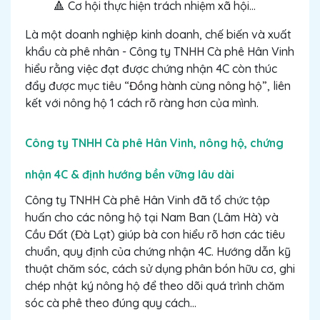
🔺 Cơ hội thực hiện trách nhiệm xã hội…
Là một doanh nghiệp kinh doanh, chế biến và xuất
khẩu cà phê nhân - Công ty TNHH Cà phê Hân Vinh
hiểu rằng việc đạt được chứng nhận 4C còn thúc
đẩy được mục tiêu
“Đồng hành cùng nông hộ”
, liên
kết với nông hộ 1 cách rõ ràng hơn của mình.
Công ty TNHH Cà phê Hân Vinh, nông hộ, chứng
nhận 4C & định hướng bền vững lâu dài
Công ty TNHH Cà phê Hân Vinh đã tổ chức tập
huấn cho các nông hộ tại Nam Ban (Lâm Hà) và
Cầu Đất (Đà Lạt) giúp bà con hiểu rõ hơn các tiêu
chuẩn, quy định của chứng nhận 4C. Hướng dẫn kỹ
thuật chăm sóc, cách sử dụng phân bón hữu cơ, ghi
chép nhật ký nông hộ để theo dõi quá trình chăm
sóc cà phê theo đúng quy cách...