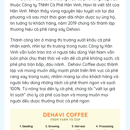
thuộc Công ty TNHH Cà Phê Hân Vinh, Havi là viết tắt của
Hân Vinh. Nhận thấy vùng nguyên liệu tuyệt vời tại địa
phương và sau một thời gian dài nhận được sự ủng hộ,
tin tưởng từ khách hàng, năm 2019 chúng tôi thành lập
thương hiệu cà phê rang xay Dehavi.
Thành công lớn ở mảng thị trường xuất khẩu cà phê
nhân xanh, nhìn lại thị trường trong nước Công ty Hân
Vinh vẫn luôn trăn trở vì người tiêu dùng Việt Nam vẫn
luôn phải chịu thiệt thòi về vấn đề cà phê không sạch, cà
phê pha trộn bắp, đậu nành… Dehavi Coffee được thành
lập với mong muốn đẩy mạnh phát triển lĩnh vực cà phê
rang xay trong nước, nhằm mang lại cho khách hàng và
người tiêu dùng những tách cà phê thơm ngon và sạch
100%. Từ nông trại đến ly cà phê, chúng tôi “viết lại giá
trị sạch” cho ly cà phê của bạn và mong muốn mọi
người đều được thưởng thức cà phê ngon.