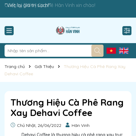
Công ty TNHH Cà phê Hân Vinh xin chào!
“Viết lại giá trị sạch!”
Trang chủ
Giới Thiệu
Thương Hiệu Cà Phê Rang Xay
Dehavi Coffee
Thương Hiệu Cà Phê Rang
Xay Dehavi Coffee
Chủ Nhật, 26/06/2022
Hân Vinh
Dehavi Coffee là thương hiệu cà phê rang xay trực