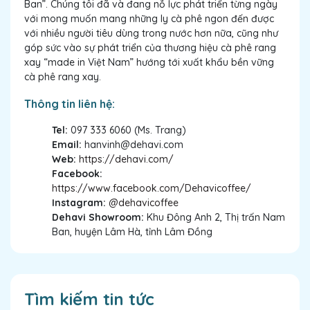
Ban”. Chúng tôi đã và đang nỗ lực phát triển từng ngày
với mong muốn mang những ly cà phê ngon đến được
với nhiều người tiêu dùng trong nước hơn nữa, cũng như
góp sức vào sự phát triển của thương hiệu cà phê rang
xay
“made in Việt Nam” hướng tới xuất khẩu bền vững
cà phê rang xay.
Thông tin liên hệ:
Tel:
097 333 6060 (Ms. Trang)
Email:
hanvinh@dehavi.com
Web:
https://dehavi.com/
Facebook:
https://www.facebook.com/Dehavicoffee/
Instagram:
@dehavicoffee
Dehavi Showroom:
Khu Đông Anh 2, Thị trấn Nam
Ban, huyện Lâm Hà, tỉnh Lâm Đồng
Tìm kiếm tin tức