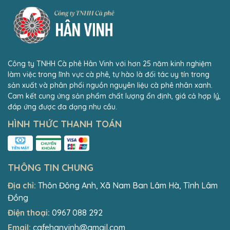
Công ty TNHH Cà phê Hân Vinh với hơn 25 năm kinh nghiệm
làm việc trong lĩnh vực cà phê, tự hào là đối tác uy tín trong
sản xuất và phân phối nguồn nguyên liệu cà phê nhân xanh.
Cam kết cung ứng sản phẩm chất lượng ổn định, giá cả hợp lý,
đáp ứng được đa dạng nhu cầu.
HÌNH THỨC THANH TOÁN
THÔNG TIN CHUNG
Địa chỉ:
Thôn Đông Anh, Xã Nam Ban Lâm Hà, Tỉnh Lâm
Đồng
Điện thoại:
0967 088 292
Email:
cafehanvinh@gmail.com