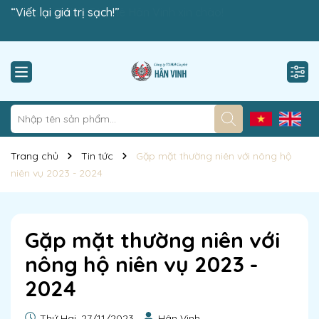
Công ty TNHH Cà phê Hân Vinh xin chào!
“Viết lại giá trị sạch!”
Trang chủ
Tin tức
Gặp mặt thường niên với nông hộ
niên vụ 2023 - 2024
Gặp mặt thường niên với
nông hộ niên vụ 2023 -
2024
Thứ Hai, 27/11/2023
Hân Vinh