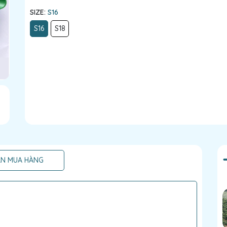
SIZE:
S16
S16
S18
N MUA HÀNG