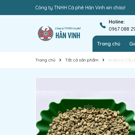
Công ty TNHH Cà phê Hân Vinh xin chào!
“Viết lại giá trị sạch!”
Holine:
0967 088 2
Trang chủ
Gi
Trang chủ
Tất cả sản phẩm
Arabica Cầu 