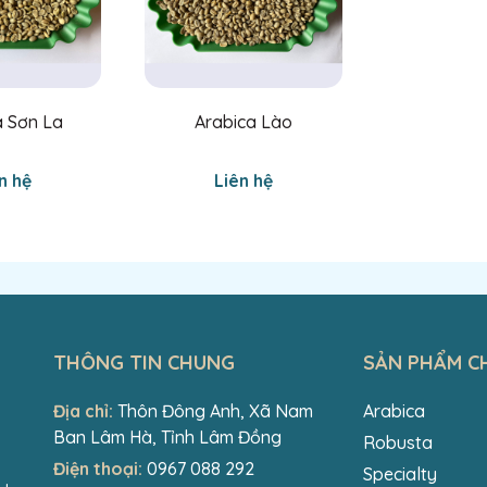
a Sơn La
Arabica Lào
n hệ
Liên hệ
THÔNG TIN CHUNG
SẢN PHẨM C
Địa chỉ:
Thôn Đông Anh, Xã Nam
Arabica
Ban Lâm Hà, Tỉnh Lâm Đồng
Robusta
Điện thoại:
0967 088 292
Specialty