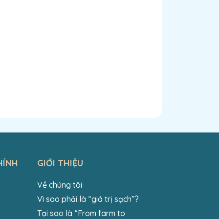
HÍNH
GIỚI THIỆU
Về chúng tôi
Vì sao phải là “giá trị sạch”?
Tại sao là “From farm to