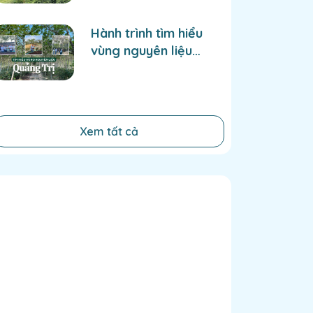
gắn bó
Hành trình tìm hiểu
vùng nguyên liệu
Quảng Trị - tiềm năng
cà phê nơi vùng đất
anh hùng
Xem tất cả
n