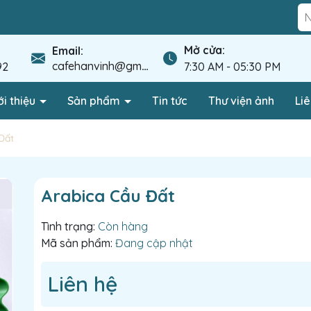
Mở cửa:
Email:
cafehanvinh@gmail.com
92
7:30 AM - 05:30 PM
ới thiệu
Sản phẩm
Tin tức
Thư viện ảnh
Liê
Đất
Arabica Cầu Đất
Tình trạng:
Còn hàng
Mã sản phẩm:
Đang cập nhật
Liên hệ