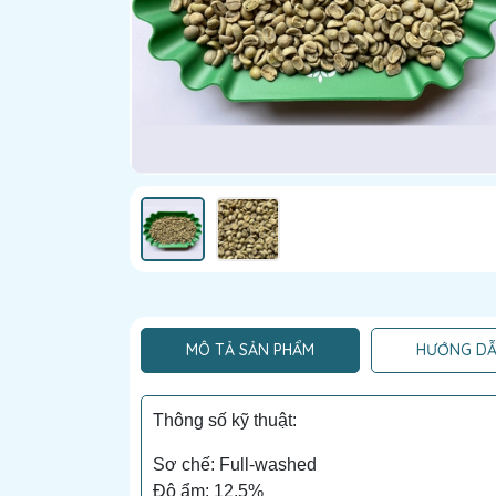
MÔ TẢ SẢN PHẨM
HƯỚNG DẪ
Thông số kỹ thuật:
Sơ chế: Full-washed
Độ ẩm: 12.5%