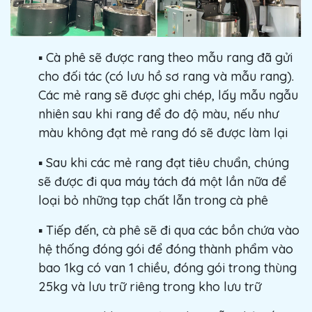
▪️ Cà phê sẽ được rang theo mẫu rang đã gửi
cho đối tác (có lưu hồ sơ rang và mẫu rang).
Các mẻ rang sẽ được ghi chép, lấy mẫu ngẫu
nhiên sau khi rang để đo độ màu, nếu như
màu không đạt mẻ rang đó sẽ được làm lại
▪️ Sau khi các mẻ rang đạt tiêu chuẩn, chúng
sẽ được đi qua máy tách đá một lần nữa để
loại bỏ những tạp chất lẫn trong cà phê
▪️ Tiếp đến, cà phê sẽ đi qua các bồn chứa vào
hệ thống đóng gói để đóng thành phẩm vào
bao 1kg có van 1 chiều, đóng gói trong thùng
25kg và lưu trữ riêng trong kho lưu trữ