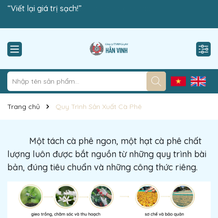
Công ty TNHH Cà phê Hân Vinh xin chào!
“Viết lại giá trị sạch!”
Trang chủ
Quy Trình Sản Xuất Cà Phê
Một tách cà phê ngon, một hạt cà phê chất
lượng luôn được bắt nguồn từ những quy trình bài
bản, đúng tiêu chuẩn và những công thức riêng.